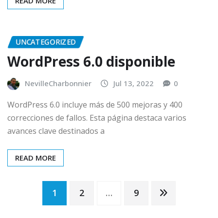
READ MORE
UNCATEGORIZED
WordPress 6.0 disponible
NevilleCharbonnier
Jul 13, 2022
0
WordPress 6.0 incluye más de 500 mejoras y 400
correcciones de fallos. Esta página destaca varios
avances clave destinados a
READ MORE
Posts
1
2
…
9