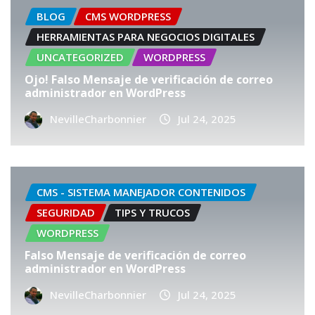
BLOG
CMS WORDPRESS
HERRAMIENTAS PARA NEGOCIOS DIGITALES
UNCATEGORIZED
WORDPRESS
Ojo! Falso Mensaje de verificación de correo
administrador en WordPress
NevilleCharbonnier
Jul 24, 2025
CMS - SISTEMA MANEJADOR CONTENIDOS
SEGURIDAD
TIPS Y TRUCOS
WORDPRESS
Falso Mensaje de verificación de correo
administrador en WordPress
NevilleCharbonnier
Jul 24, 2025