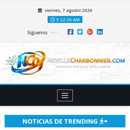
Skip
viernes, 7 agosto 2026
to
content
5:22:21 AM
Síguenos
NOTICIAS DE TRENDING