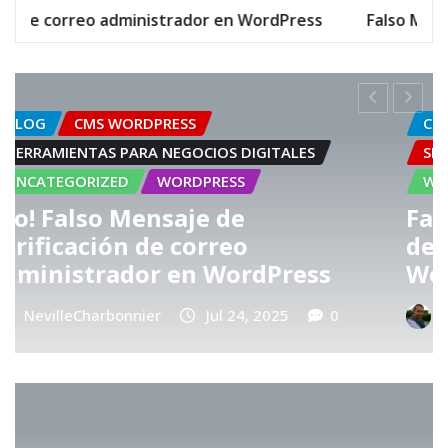
reo administrador en WordPress
Falso Mensaje de veri
CMS - SISTEMA MANEJADOR CONTENIDOS
S
SEGURIDAD
TIPS Y TRUCOS
WORDPRESS
Falso Mensaje de verificación
de correo administrador en
ss
WordPress
0
NevilleCharbonnier
Jul 24, 2025
0